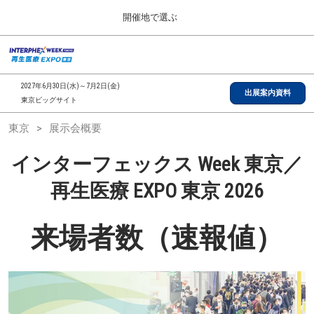
Press
ス
開催地で選ぶ
Escape
キ
to
ッ
close
総合TOP
グ
プ
the
ロ
2026年09月30日
し
ー
menu.
インテックス大阪/INTEX Osaka, Japan
2027年6月30日(水)～7月2日(金)
バ
出展案内資料
て
東京ビッグサイト
ル
進
ナ
【2026年9月】大阪展
東京
展示会概要
ビ
む
2026年09月30日
ゲ
インテックス大阪/INTEX Osaka, Japan
ー
インターフェックス Week 東京／
シ
ョ
【2027年6月】東京展
再生医療 EXPO 東京 2026
ン
2027年06月30日
を
東京ビッグサイト/Tokyo Big Sight
折
来場者数（速報値）
り
た
全国ローカル
た
む