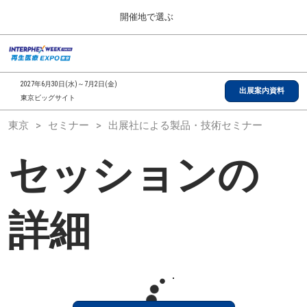
Press
ス
開催地で選ぶ
Escape
キ
to
ッ
close
総合TOP
グ
プ
the
ロ
2026年09月30日
し
ー
menu.
インテックス大阪/INTEX Osaka, Japan
2027年6月30日(水)～7月2日(金)
バ
出展案内資料
て
東京ビッグサイト
ル
進
ナ
【2026年9月】大阪展
東京
セミナー
出展社による製品・技術セミナー
ビ
む
2026年09月30日
ゲ
インテックス大阪/INTEX Osaka, Japan
ー
セッションの
シ
ョ
【2027年6月】東京展
ン
2027年06月30日
を
東京ビッグサイト/Tokyo Big Sight
折
詳細
り
た
全国ローカル
た
む