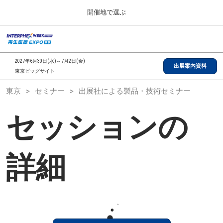
Press
ス
開催地で選ぶ
Escape
キ
to
ッ
close
総合TOP
グ
プ
the
ロ
2026年09月30日
し
ー
menu.
インテックス大阪/INTEX Osaka, Japan
2027年6月30日(水)～7月2日(金)
バ
出展案内資料
て
東京ビッグサイト
ル
進
ナ
【2026年9月】大阪展
東京
セミナー
出展社による製品・技術セミナー
ビ
む
2026年09月30日
ゲ
インテックス大阪/INTEX Osaka, Japan
ー
セッションの
シ
ョ
【2027年6月】東京展
ン
2027年06月30日
を
東京ビッグサイト/Tokyo Big Sight
折
詳細
り
た
全国ローカル
た
む