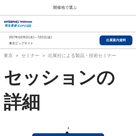
Press
ス
開催地で選ぶ
Escape
キ
to
ッ
close
総合TOP
グ
プ
the
ロ
2026年09月30日
し
ー
menu.
インテックス大阪/INTEX Osaka, Japan
2027年6月30日(水)～7月2日(金)
バ
出展案内資料
て
東京ビッグサイト
ル
進
ナ
【2026年9月】大阪展
東京
セミナー
出展社による製品・技術セミナー
ビ
む
2026年09月30日
ゲ
インテックス大阪/INTEX Osaka, Japan
ー
セッションの
シ
ョ
【2027年6月】東京展
ン
2027年06月30日
を
東京ビッグサイト/Tokyo Big Sight
折
詳細
り
た
全国ローカル
た
む