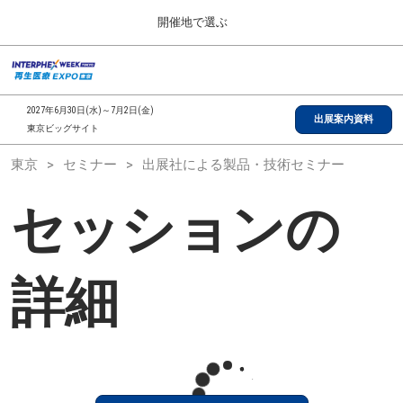
Press
ス
開催地で選ぶ
Escape
キ
to
ッ
close
総合TOP
グ
プ
the
ロ
2026年09月30日
し
ー
menu.
インテックス大阪/INTEX Osaka, Japan
2027年6月30日(水)～7月2日(金)
バ
出展案内資料
て
東京ビッグサイト
ル
進
ナ
【2026年9月】大阪展
東京
セミナー
出展社による製品・技術セミナー
ビ
む
2026年09月30日
ゲ
インテックス大阪/INTEX Osaka, Japan
ー
セッションの
シ
ョ
【2027年6月】東京展
ン
2027年06月30日
を
東京ビッグサイト/Tokyo Big Sight
折
詳細
り
た
全国ローカル
た
む