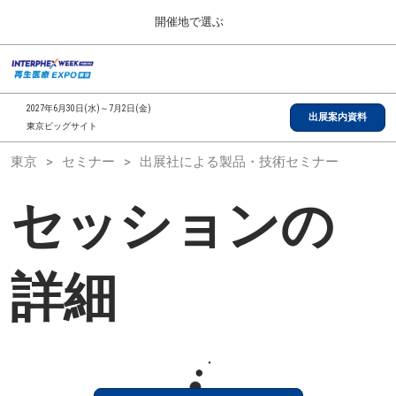
Press
ス
開催地で選ぶ
Escape
キ
to
ッ
close
総合TOP
グ
プ
the
ロ
2026年09月30日
し
ー
menu.
インテックス大阪/INTEX Osaka, Japan
2027年6月30日(水)～7月2日(金)
バ
出展案内資料
て
東京ビッグサイト
ル
進
ナ
【2026年9月】大阪展
東京
セミナー
出展社による製品・技術セミナー
ビ
む
2026年09月30日
ゲ
インテックス大阪/INTEX Osaka, Japan
ー
セッションの
シ
ョ
【2027年6月】東京展
ン
2027年06月30日
を
東京ビッグサイト/Tokyo Big Sight
折
詳細
り
た
全国ローカル
た
む