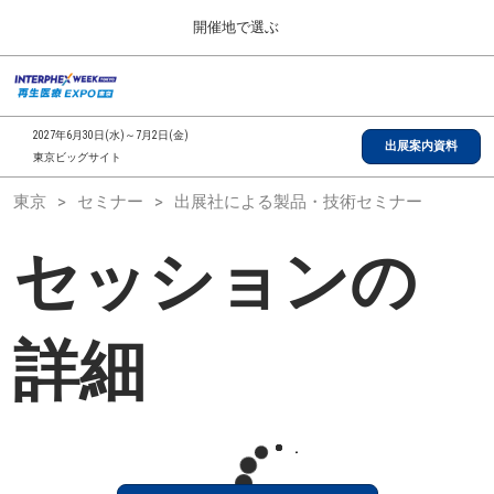
Press
ス
開催地で選ぶ
Escape
キ
to
ッ
close
総合TOP
グ
プ
the
ロ
2026年09月30日
し
ー
menu.
インテックス大阪/INTEX Osaka, Japan
2027年6月30日(水)～7月2日(金)
バ
出展案内資料
て
東京ビッグサイト
ル
進
ナ
【2026年9月】大阪展
東京
セミナー
出展社による製品・技術セミナー
ビ
む
2026年09月30日
ゲ
インテックス大阪/INTEX Osaka, Japan
ー
セッションの
シ
ョ
【2027年6月】東京展
ン
2027年06月30日
を
東京ビッグサイト/Tokyo Big Sight
折
詳細
り
た
全国ローカル
た
む