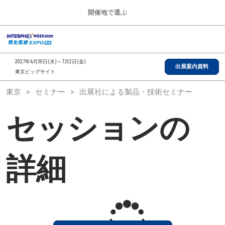
Press
ス
開催地で選ぶ
Escape
キ
to
ッ
close
総合TOP
グ
プ
the
ロ
2026年09月30日
し
ー
menu.
インテックス大阪/INTEX Osaka, Japan
2027年6月30日(水)～7月2日(金)
バ
出展案内資料
て
東京ビッグサイト
ル
進
ナ
【2026年9月】大阪展
東京
セミナー
出展社による製品・技術セミナー
ビ
む
2026年09月30日
ゲ
インテックス大阪/INTEX Osaka, Japan
ー
セッションの
シ
ョ
【2027年6月】東京展
ン
2027年06月30日
を
東京ビッグサイト/Tokyo Big Sight
折
詳細
り
た
全国ローカル
た
む