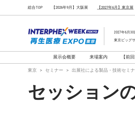
Press
ス
総合TOP
【2026年9月】大阪展
【2027年6月】東京展
Escape
キ
to
ッ
close
プ
the
2027年6月30
し
menu.
東京ビッグ
て
進
む
展示会概要
来場案内
【前回
開催概要
来場案内TOP
東京
セミナー
出展社による製品・技術セミナ
インターフェックス ジャパ
会場までのアクセ
セッション
ン
来場に関するFAQ
インファーマ ジャパン
展示会はじめてガ
バイオ医薬EXPO
展示会・セミナー
ファーマラボEXPO 東京
シー
ファーマDX EXPO 東京