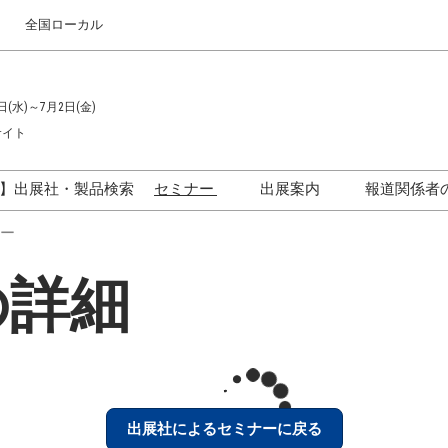
全国ローカル
日(水)～7月2日(金)
サイト
】出展社・製品検索
セミナー
出展案内
報道関係者
セミナープログラム一覧
出展のご案内
ー
ス
出展社による製品・技術セ
出展資料（無料）
の詳細
ミナー
アカデミックフォーラム
イド
参加ポリ
出展社によるセミナーに戻る