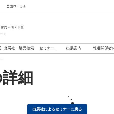
全国ローカル
日(水)～7月2日(金)
サイト
】出展社・製品検索
セミナー
出展案内
報道関係者
セミナープログラム一覧
出展のご案内
ー
ス
出展社による製品・技術セ
出展資料（無料）
の詳細
ミナー
アカデミックフォーラム
イド
参加ポリ
出展社によるセミナーに戻る