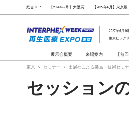
Press
ス
総合TOP
【2026年9月】大阪展
【2027年6月】東京展
Escape
キ
to
ッ
close
プ
the
2027年6月30
し
menu.
東京ビッグ
て
進
む
展示会概要
来場案内
【前回
開催概要
来場案内TOP
東京
セミナー
出展社による製品・技術セミナ
インターフェックス ジャパ
会場までのアクセ
セッション
ン
来場に関するFAQ
インファーマ ジャパン
展示会はじめてガ
バイオ医薬EXPO
展示会・セミナー
ファーマラボEXPO 東京
シー
ファーマDX EXPO 東京