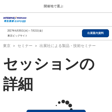
Press
ス
開催地で選ぶ
Escape
キ
to
ッ
close
総合TOP
グ
プ
the
ロ
2026年09月30日
し
ー
menu.
インテックス大阪/INTEX Osaka, Japan
2027年6月30日(水)～7月2日(金)
バ
出展案内資料
て
東京ビッグサイト
ル
進
ナ
【2026年9月】大阪展
東京
セミナー
出展社による製品・技術セミナー
ビ
む
2026年09月30日
ゲ
インテックス大阪/INTEX Osaka, Japan
ー
セッションの
シ
ョ
【2027年6月】東京展
ン
2027年06月30日
を
東京ビッグサイト/Tokyo Big Sight
折
詳細
り
た
全国ローカル
た
む