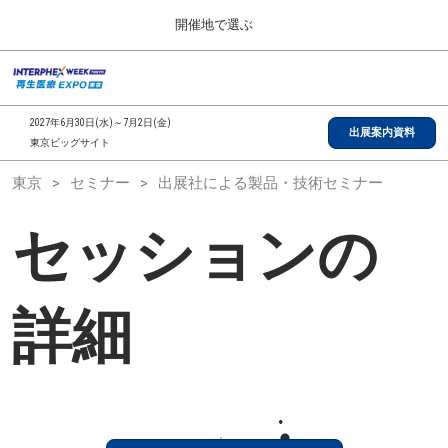
Press
ス
開催地で選ぶ
Escape
キ
to
ッ
close
総合TOP
グ
プ
the
ロ
2026年09月30日
し
ー
menu.
インテックス大阪/INTEX Osaka, Japan
2027年6月30日(水)～7月2日(金)
バ
出展案内資料
て
東京ビッグサイト
ル
進
ナ
【2026年9月】大阪展
東京
セミナー
出展社による製品・技術セミナー
ビ
む
2026年09月30日
ゲ
インテックス大阪/INTEX Osaka, Japan
ー
セッションの
シ
ョ
【2027年6月】東京展
ン
2027年06月30日
を
東京ビッグサイト/Tokyo Big Sight
折
詳細
り
た
全国ローカル
た
む