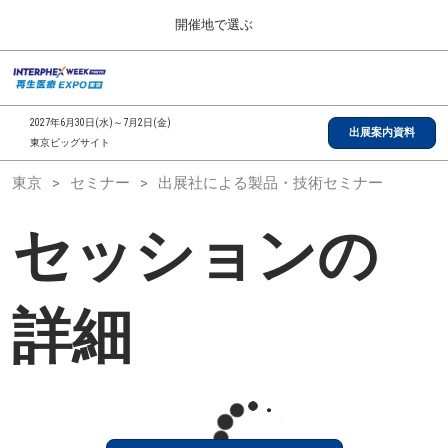
Press
ス
開催地で選ぶ
Escape
キ
to
ッ
close
総合TOP
グ
プ
the
ロ
2026年09月30日
し
ー
menu.
インテックス大阪/INTEX Osaka, Japan
2027年6月30日(水)～7月2日(金)
バ
出展案内資料
て
東京ビッグサイト
ル
進
ナ
【2026年9月】大阪展
東京
セミナー
出展社による製品・技術セミナー
ビ
む
2026年09月30日
ゲ
インテックス大阪/INTEX Osaka, Japan
ー
セッションの
シ
ョ
【2027年6月】東京展
ン
2027年06月30日
を
東京ビッグサイト/Tokyo Big Sight
折
詳細
り
た
全国ローカル
た
む