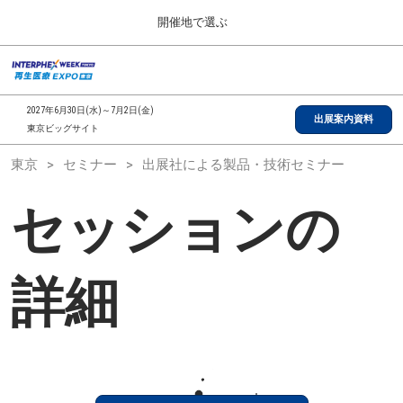
Press
ス
開催地で選ぶ
Escape
キ
to
ッ
close
総合TOP
グ
プ
the
ロ
2026年09月30日
し
ー
menu.
インテックス大阪/INTEX Osaka, Japan
2027年6月30日(水)～7月2日(金)
バ
出展案内資料
て
東京ビッグサイト
ル
進
ナ
【2026年9月】大阪展
東京
セミナー
出展社による製品・技術セミナー
ビ
む
2026年09月30日
ゲ
インテックス大阪/INTEX Osaka, Japan
ー
セッションの
シ
ョ
【2027年6月】東京展
ン
2027年06月30日
を
東京ビッグサイト/Tokyo Big Sight
折
詳細
り
た
全国ローカル
た
む