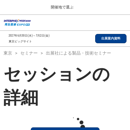
Press
ス
開催地で選ぶ
Escape
キ
to
ッ
close
総合TOP
グ
プ
the
ロ
2026年09月30日
し
ー
menu.
インテックス大阪/INTEX Osaka, Japan
2027年6月30日(水)～7月2日(金)
バ
出展案内資料
て
東京ビッグサイト
ル
進
ナ
【2026年9月】大阪展
東京
セミナー
出展社による製品・技術セミナー
ビ
む
2026年09月30日
ゲ
インテックス大阪/INTEX Osaka, Japan
ー
セッションの
シ
ョ
【2027年6月】東京展
ン
2027年06月30日
を
東京ビッグサイト/Tokyo Big Sight
折
詳細
り
た
全国ローカル
た
む