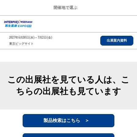
Press
ス
開催地で選ぶ
Escape
キ
to
ッ
close
総合TOP
グ
プ
the
ロ
2026年09月30日
し
ー
menu.
インテックス大阪/INTEX Osaka, Japan
2027年6月30日(水)～7月2日(金)
バ
出展案内資料
て
東京ビッグサイト
ル
進
ナ
【2026年9月】大阪展
ビ
む
2026年09月30日
ゲ
インテックス大阪/INTEX Osaka, Japan
ー
シ
この出展社を見ている人は、こ
ョ
【2027年6月】東京展
ン
2027年06月30日
ちらの出展社も見ています
を
東京ビッグサイト/Tokyo Big Sight
折
り
た
全国ローカル
た
む
製品検索はこちら ＞