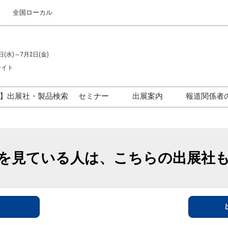
全国ローカル
日(水)～7月2日(金)
サイト
】出展社・製品検索
セミナー
出展案内
報道関係者
セミナープログラム一覧
出展のご案内
ス
出展社による製品・技術セ
出展資料（無料）
ミナー
を見ている人は、こちらの出展社
アカデミックフォーラム
イド
参加ポリ
＞