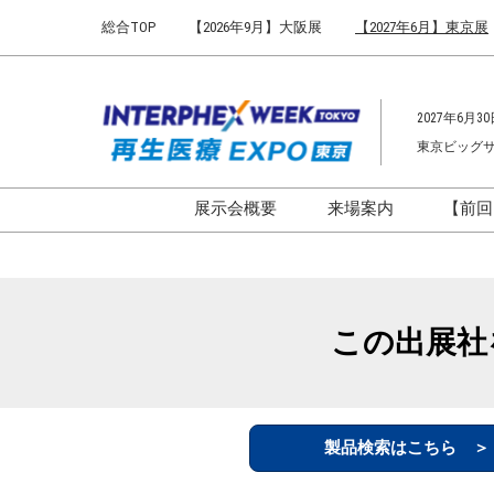
Press
ス
総合TOP
【2026年9月】大阪展
【2027年6月】東京展
Escape
キ
to
ッ
close
プ
the
2027年6月30
し
menu.
東京ビッグ
て
進
む
展示会概要
来場案内
【前回
開催概要
来場案内TOP
インターフェックス ジャパ
会場までのアクセ
ン
来場に関するFAQ
この出展社
インファーマ ジャパン
展示会はじめてガ
バイオ医薬EXPO
展示会・セミナー
ファーマラボEXPO 東京
シー
製品検索はこちら 
ファーマDX EXPO 東京