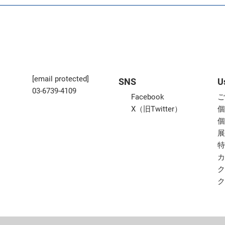
[email protected]
SNS
U
03-6739-4109
Facebook
X（旧Twitter）