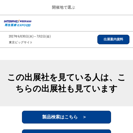
Press
ス
開催地で選ぶ
Escape
キ
to
ッ
close
総合TOP
グ
プ
the
ロ
2026年09月30日
し
ー
menu.
インテックス大阪/INTEX Osaka, Japan
2027年6月30日(水)～7月2日(金)
バ
出展案内資料
て
東京ビッグサイト
ル
進
ナ
【2026年9月】大阪展
ビ
む
2026年09月30日
ゲ
インテックス大阪/INTEX Osaka, Japan
ー
シ
この出展社を見ている人は、こ
ョ
【2027年6月】東京展
ン
2027年06月30日
ちらの出展社も見ています
を
東京ビッグサイト/Tokyo Big Sight
折
り
た
全国ローカル
た
む
製品検索はこちら ＞