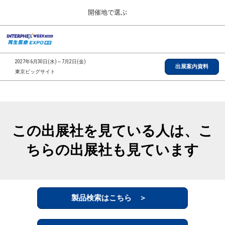
Press
ス
開催地で選ぶ
Escape
キ
to
ッ
close
総合TOP
グ
プ
the
ロ
2026年09月30日
し
ー
menu.
インテックス大阪/INTEX Osaka, Japan
2027年6月30日(水)～7月2日(金)
バ
出展案内資料
て
東京ビッグサイト
ル
進
ナ
【2026年9月】大阪展
ビ
む
2026年09月30日
ゲ
インテックス大阪/INTEX Osaka, Japan
ー
シ
この出展社を見ている人は、こ
ョ
【2027年6月】東京展
ン
2027年06月30日
ちらの出展社も見ています
を
東京ビッグサイト/Tokyo Big Sight
折
り
た
全国ローカル
た
む
製品検索はこちら ＞