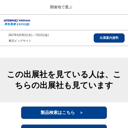
Press
ス
開催地で選ぶ
Escape
キ
to
ッ
close
総合TOP
グ
プ
the
ロ
2026年09月30日
し
ー
menu.
インテックス大阪/INTEX Osaka, Japan
2027年6月30日(水)～7月2日(金)
バ
出展案内資料
て
東京ビッグサイト
ル
進
ナ
【2026年9月】大阪展
ビ
む
2026年09月30日
ゲ
インテックス大阪/INTEX Osaka, Japan
ー
シ
この出展社を見ている人は、こ
ョ
【2027年6月】東京展
ン
2027年06月30日
ちらの出展社も見ています
を
東京ビッグサイト/Tokyo Big Sight
折
り
た
全国ローカル
た
む
製品検索はこちら ＞