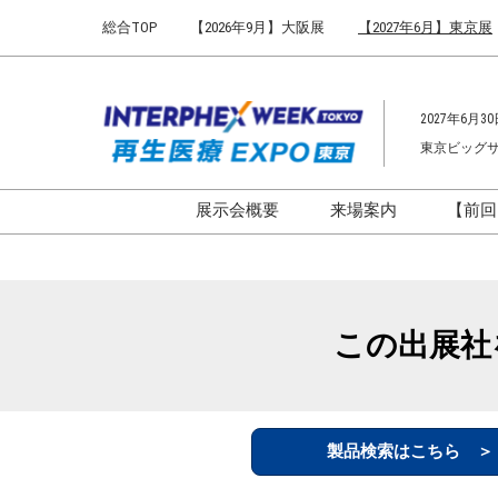
Press
ス
総合TOP
【2026年9月】大阪展
【2027年6月】東京展
Escape
キ
to
ッ
close
プ
the
2027年6月30
し
menu.
東京ビッグ
て
進
む
展示会概要
来場案内
【前回
開催概要
来場案内TOP
インターフェックス ジャパ
会場までのアクセ
ン
来場に関するFAQ
この出展社
インファーマ ジャパン
展示会はじめてガ
バイオ医薬EXPO
展示会・セミナー
ファーマラボEXPO 東京
シー
製品検索はこちら 
ファーマDX EXPO 東京