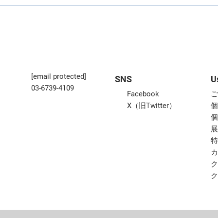
[email protected]
SNS
U
03-6739-4109
Facebook
X（旧Twitter）