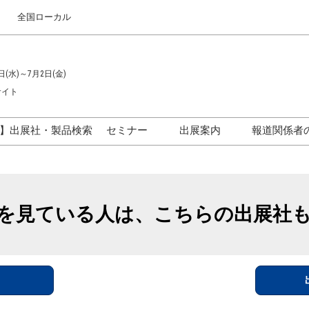
全国ローカル
日(水)～7月2日(金)
サイト
】出展社・製品検索
セミナー
出展案内
報道関係者
セミナープログラム一覧
出展のご案内
ス
出展社による製品・技術セ
出展資料（無料）
ミナー
を見ている人は、こちらの出展社
アカデミックフォーラム
イド
参加ポリ
＞