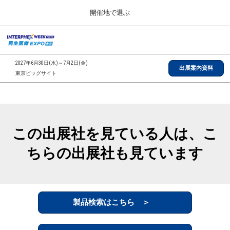
Press
ス
開催地で選ぶ
Escape
キ
to
ッ
close
総合TOP
グ
プ
the
ロ
2026年09月30日
し
ー
menu.
インテックス大阪/INTEX Osaka, Japan
2027年6月30日(水)～7月2日(金)
バ
出展案内資料
て
東京ビッグサイト
ル
進
ナ
【2026年9月】大阪展
ビ
む
2026年09月30日
ゲ
インテックス大阪/INTEX Osaka, Japan
ー
シ
この出展社を見ている人は、こ
ョ
【2027年6月】東京展
ン
2027年06月30日
ちらの出展社も見ています
を
東京ビッグサイト/Tokyo Big Sight
折
り
た
全国ローカル
た
む
製品検索はこちら ＞