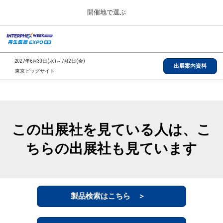
Press
ス
開催地で選ぶ
Escape
キ
to
ッ
close
総合TOP
グ
プ
the
ロ
2026年09月30日
し
ー
menu.
インテックス大阪/INTEX Osaka, Japan
2027年6月30日(水)～7月2日(金)
バ
出展案内資料
て
東京ビッグサイト
ル
進
ナ
【2026年9月】大阪展
ビ
む
2026年09月30日
ゲ
インテックス大阪/INTEX Osaka, Japan
ー
シ
この出展社を見ている人は、こ
ョ
【2027年6月】東京展
ン
2027年06月30日
ちらの出展社も見ています
を
東京ビッグサイト/Tokyo Big Sight
折
り
た
全国ローカル
た
む
製品検索はこちら ＞