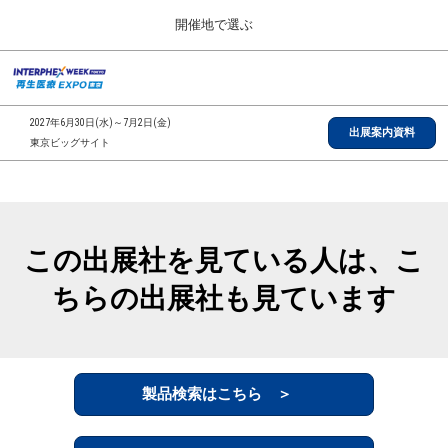
Press
ス
開催地で選ぶ
Escape
キ
to
ッ
close
総合TOP
グ
プ
the
ロ
2026年09月30日
し
ー
menu.
インテックス大阪/INTEX Osaka, Japan
2027年6月30日(水)～7月2日(金)
バ
出展案内資料
て
東京ビッグサイト
ル
進
ナ
【2026年9月】大阪展
ビ
む
2026年09月30日
ゲ
インテックス大阪/INTEX Osaka, Japan
ー
シ
この出展社を見ている人は、こ
ョ
【2027年6月】東京展
ン
2027年06月30日
ちらの出展社も見ています
を
東京ビッグサイト/Tokyo Big Sight
折
り
た
全国ローカル
た
む
製品検索はこちら ＞