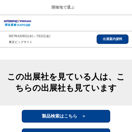
Press
ス
開催地で選ぶ
Escape
キ
to
ッ
close
総合TOP
グ
プ
the
ロ
2026年09月30日
し
ー
menu.
インテックス大阪/INTEX Osaka, Japan
2027年6月30日(水)～7月2日(金)
バ
出展案内資料
て
東京ビッグサイト
ル
進
ナ
【2026年9月】大阪展
ビ
む
2026年09月30日
ゲ
インテックス大阪/INTEX Osaka, Japan
ー
シ
この出展社を見ている人は、こ
ョ
【2027年6月】東京展
ン
2027年06月30日
ちらの出展社も見ています
を
東京ビッグサイト/Tokyo Big Sight
折
り
た
全国ローカル
た
む
製品検索はこちら ＞