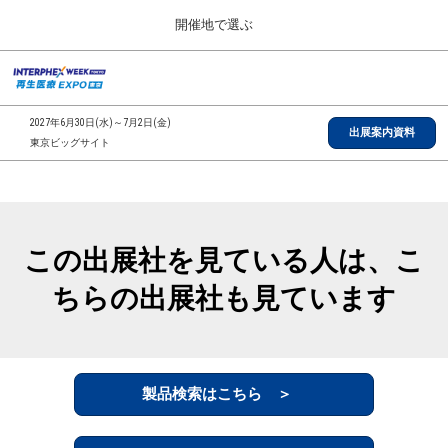
Press
ス
開催地で選ぶ
Escape
キ
to
ッ
close
総合TOP
グ
プ
the
ロ
2026年09月30日
し
ー
menu.
インテックス大阪/INTEX Osaka, Japan
2027年6月30日(水)～7月2日(金)
バ
出展案内資料
て
東京ビッグサイト
ル
進
ナ
【2026年9月】大阪展
ビ
む
2026年09月30日
ゲ
インテックス大阪/INTEX Osaka, Japan
ー
シ
この出展社を見ている人は、こ
ョ
【2027年6月】東京展
ン
2027年06月30日
ちらの出展社も見ています
を
東京ビッグサイト/Tokyo Big Sight
折
り
た
全国ローカル
た
む
製品検索はこちら ＞