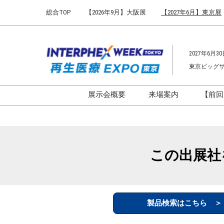
Press
ス
総合TOP
【2026年9月】大阪展
【2027年6月】東京展
Escape
キ
to
ッ
close
プ
the
2027年6月30
し
menu.
東京ビッグ
て
進
む
展示会概要
来場案内
【前回
開催概要
来場案内TOP
インターフェックス ジャパ
会場までのアクセ
ン
来場に関するFAQ
この出展社
インファーマ ジャパン
展示会はじめてガ
バイオ医薬EXPO
展示会・セミナー
ファーマラボEXPO 東京
シー
製品検索はこちら 
ファーマDX EXPO 東京