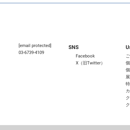
[email protected]
SNS
U
03-6739-4109
Facebook
X（旧Twitter）