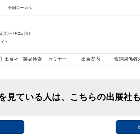
全国ローカル
日(水)～7月2日(金)
サイト
】出展社・製品検索
セミナー
出展案内
報道関係者
セミナープログラム一覧
出展のご案内
ス
出展社による製品・技術セ
出展資料（無料）
ミナー
を見ている人は、こちらの出展社
アカデミックフォーラム
イド
参加ポリ
＞