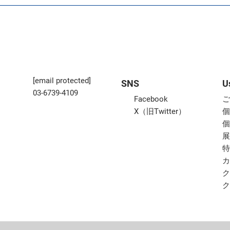
[email protected]
SNS
U
03-6739-4109
Facebook
X（旧Twitter）