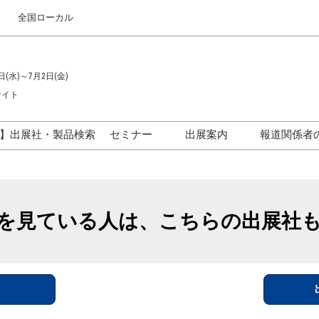
全国ローカル
日(水)～7月2日(金)
サイト
】出展社・製品検索
セミナー
出展案内
報道関係者
セミナープログラム一覧
出展のご案内
ス
出展社による製品・技術セ
出展資料（無料）
ミナー
を見ている人は、こちらの出展社
アカデミックフォーラム
イド
参加ポリ
＞