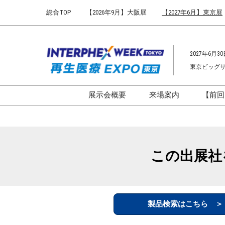
Press
ス
総合TOP
【2026年9月】大阪展
【2027年6月】東京展
Escape
キ
to
ッ
close
プ
the
2027年6月30
し
menu.
東京ビッグ
て
進
む
展示会概要
来場案内
【前回
開催概要
来場案内TOP
インターフェックス ジャパ
会場までのアクセ
ン
来場に関するFAQ
この出展社
インファーマ ジャパン
展示会はじめてガ
バイオ医薬EXPO
展示会・セミナー
ファーマラボEXPO 東京
シー
製品検索はこちら 
ファーマDX EXPO 東京