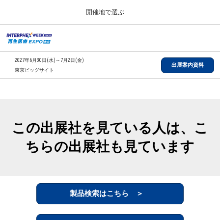
Press
ス
開催地で選ぶ
Escape
キ
to
ッ
close
総合TOP
グ
プ
the
ロ
2026年09月30日
し
ー
menu.
インテックス大阪/INTEX Osaka, Japan
2027年6月30日(水)～7月2日(金)
バ
出展案内資料
て
東京ビッグサイト
ル
進
ナ
【2026年9月】大阪展
ビ
む
2026年09月30日
ゲ
インテックス大阪/INTEX Osaka, Japan
ー
シ
この出展社を見ている人は、こ
ョ
【2027年6月】東京展
ン
2027年06月30日
ちらの出展社も見ています
を
東京ビッグサイト/Tokyo Big Sight
折
り
た
全国ローカル
た
む
製品検索はこちら ＞