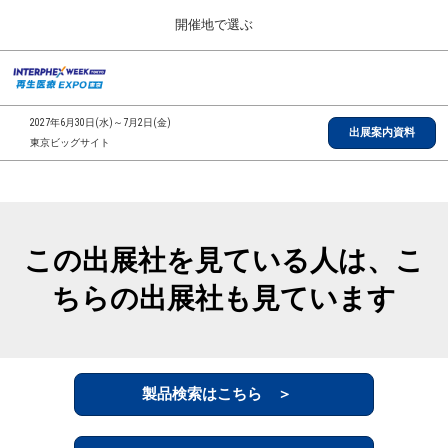
Press
ス
開催地で選ぶ
Escape
キ
to
ッ
close
総合TOP
グ
プ
the
ロ
2026年09月30日
し
ー
menu.
インテックス大阪/INTEX Osaka, Japan
2027年6月30日(水)～7月2日(金)
バ
出展案内資料
て
東京ビッグサイト
ル
進
ナ
【2026年9月】大阪展
ビ
む
2026年09月30日
ゲ
インテックス大阪/INTEX Osaka, Japan
ー
シ
この出展社を見ている人は、こ
ョ
【2027年6月】東京展
ン
2027年06月30日
ちらの出展社も見ています
を
東京ビッグサイト/Tokyo Big Sight
折
り
た
全国ローカル
た
む
製品検索はこちら ＞