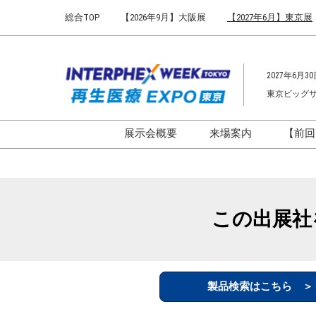
Press
ス
総合TOP
【2026年9月】大阪展
【2027年6月】東京展
Escape
キ
to
ッ
close
プ
the
2027年6月30
し
menu.
東京ビッグ
て
進
む
展示会概要
来場案内
【前回
開催概要
来場案内TOP
インターフェックス ジャパ
会場までのアクセ
ン
来場に関するFAQ
この出展社
インファーマ ジャパン
展示会はじめてガ
バイオ医薬EXPO
展示会・セミナー
ファーマラボEXPO 東京
シー
製品検索はこちら 
ファーマDX EXPO 東京