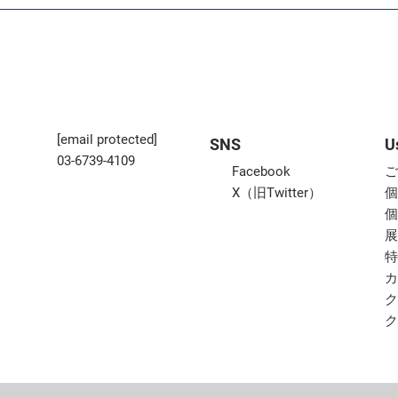
[email protected]
SNS
U
03-6739-4109
Facebook
X（旧Twitter）