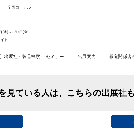
全国ローカル
日(水)～7月2日(金)
サイト
】出展社・製品検索
セミナー
出展案内
報道関係者
セミナープログラム一覧
出展のご案内
ス
出展社による製品・技術セ
出展資料（無料）
ミナー
を見ている人は、こちらの出展社
アカデミックフォーラム
イド
参加ポリ
＞