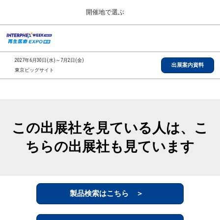
Press
ス
開催地で選ぶ
Escape
キ
to
ッ
close
総合TOP
グ
プ
the
ロ
2026年09月30日
し
ー
menu.
インテックス大阪/INTEX Osaka, Japan
2027年6月30日(水)～7月2日(金)
バ
出展案内資料
て
東京ビッグサイト
ル
進
ナ
【2026年9月】大阪展
ビ
む
2026年09月30日
ゲ
インテックス大阪/INTEX Osaka, Japan
ー
シ
この出展社を見ている人は、こ
ョ
【2027年6月】東京展
ン
2027年06月30日
ちらの出展社も見ています
を
東京ビッグサイト/Tokyo Big Sight
折
り
た
全国ローカル
た
む
製品検索はこちら ＞