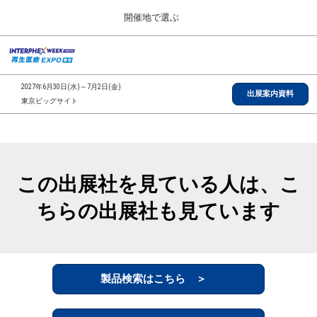
Press
ス
開催地で選ぶ
Escape
キ
to
ッ
close
総合TOP
グ
プ
the
ロ
2026年09月30日
し
ー
menu.
インテックス大阪/INTEX Osaka, Japan
2027年6月30日(水)～7月2日(金)
バ
出展案内資料
て
東京ビッグサイト
ル
進
ナ
【2026年9月】大阪展
ビ
む
2026年09月30日
ゲ
インテックス大阪/INTEX Osaka, Japan
ー
シ
この出展社を見ている人は、こ
ョ
【2027年6月】東京展
ン
2027年06月30日
ちらの出展社も見ています
を
東京ビッグサイト/Tokyo Big Sight
折
り
た
全国ローカル
た
む
製品検索はこちら ＞