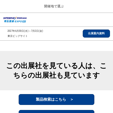
Press
ス
開催地で選ぶ
Escape
キ
to
ッ
close
総合TOP
グ
プ
the
ロ
2026年09月30日
し
ー
menu.
インテックス大阪/INTEX Osaka, Japan
2027年6月30日(水)～7月2日(金)
バ
出展案内資料
て
東京ビッグサイト
ル
進
ナ
【2026年9月】大阪展
ビ
む
2026年09月30日
ゲ
インテックス大阪/INTEX Osaka, Japan
ー
シ
この出展社を見ている人は、こ
ョ
【2027年6月】東京展
ン
2027年06月30日
ちらの出展社も見ています
を
東京ビッグサイト/Tokyo Big Sight
折
り
た
全国ローカル
た
む
製品検索はこちら ＞