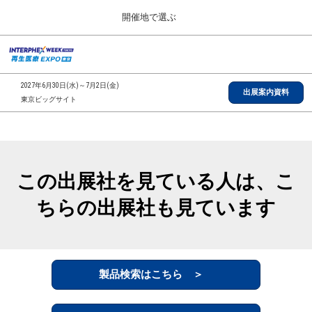
Press
ス
開催地で選ぶ
Escape
キ
to
ッ
close
総合TOP
グ
プ
the
ロ
2026年09月30日
し
ー
menu.
インテックス大阪/INTEX Osaka, Japan
2027年6月30日(水)～7月2日(金)
バ
出展案内資料
て
東京ビッグサイト
ル
進
ナ
【2026年9月】大阪展
ビ
む
2026年09月30日
ゲ
インテックス大阪/INTEX Osaka, Japan
ー
シ
この出展社を見ている人は、こ
ョ
【2027年6月】東京展
ン
2027年06月30日
ちらの出展社も見ています
を
東京ビッグサイト/Tokyo Big Sight
折
り
た
全国ローカル
た
む
製品検索はこちら ＞