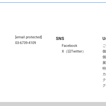
[email protected]
SNS
U
03-6739-4109
Facebook
X（旧Twitter）