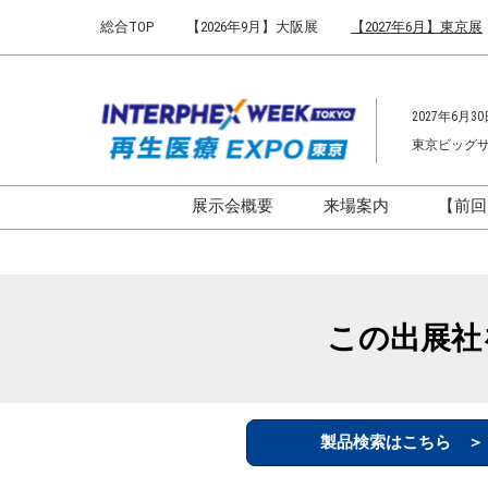
Press
ス
総合TOP
【2026年9月】大阪展
【2027年6月】東京展
Escape
キ
to
ッ
close
プ
the
2027年6月30
し
menu.
東京ビッグ
て
進
む
展示会概要
来場案内
【前回
開催概要
来場案内TOP
インターフェックス ジャパ
会場までのアクセ
ン
来場に関するFAQ
この出展社
インファーマ ジャパン
展示会はじめてガ
バイオ医薬EXPO
展示会・セミナー
ファーマラボEXPO 東京
シー
製品検索はこちら 
ファーマDX EXPO 東京