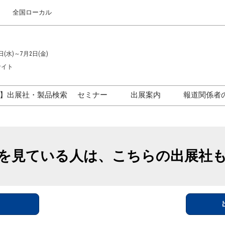
全国ローカル
日(水)～7月2日(金)
サイト
】出展社・製品検索
セミナー
出展案内
報道関係者
セミナープログラム一覧
出展のご案内
ス
出展社による製品・技術セ
出展資料（無料）
ミナー
を見ている人は、こちらの出展社
アカデミックフォーラム
イド
参加ポリ
＞