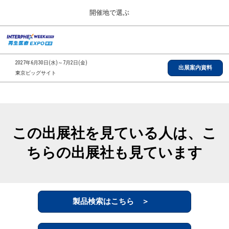
Press
ス
開催地で選ぶ
Escape
キ
to
ッ
close
総合TOP
グ
プ
the
ロ
2026年09月30日
し
ー
menu.
インテックス大阪/INTEX Osaka, Japan
2027年6月30日(水)～7月2日(金)
バ
出展案内資料
て
東京ビッグサイト
ル
進
ナ
【2026年9月】大阪展
ビ
む
2026年09月30日
ゲ
インテックス大阪/INTEX Osaka, Japan
ー
シ
この出展社を見ている人は、こ
ョ
【2027年6月】東京展
ン
2027年06月30日
ちらの出展社も見ています
を
東京ビッグサイト/Tokyo Big Sight
折
り
た
全国ローカル
た
む
製品検索はこちら ＞