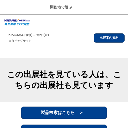
Press
ス
開催地で選ぶ
Escape
キ
to
ッ
close
総合TOP
グ
プ
the
ロ
2026年09月30日
し
ー
menu.
インテックス大阪/INTEX Osaka, Japan
2027年6月30日(水)～7月2日(金)
バ
出展案内資料
て
東京ビッグサイト
ル
進
ナ
【2026年9月】大阪展
ビ
む
2026年09月30日
ゲ
インテックス大阪/INTEX Osaka, Japan
ー
シ
この出展社を見ている人は、こ
ョ
【2027年6月】東京展
ン
2027年06月30日
ちらの出展社も見ています
を
東京ビッグサイト/Tokyo Big Sight
折
り
た
全国ローカル
た
む
製品検索はこちら ＞