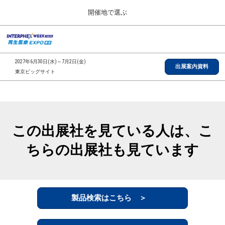
Press
ス
開催地で選ぶ
Escape
キ
to
ッ
close
総合TOP
グ
プ
the
ロ
2026年09月30日
し
ー
menu.
インテックス大阪/INTEX Osaka, Japan
2027年6月30日(水)～7月2日(金)
バ
出展案内資料
て
東京ビッグサイト
ル
進
ナ
【2026年9月】大阪展
ビ
む
2026年09月30日
ゲ
インテックス大阪/INTEX Osaka, Japan
ー
シ
この出展社を見ている人は、こ
ョ
【2027年6月】東京展
ン
2027年06月30日
ちらの出展社も見ています
を
東京ビッグサイト/Tokyo Big Sight
折
り
た
全国ローカル
た
む
製品検索はこちら ＞