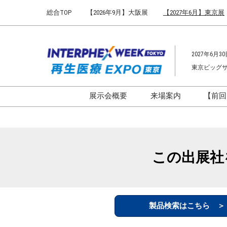
Press
ス
総合TOP
【2026年9月】大阪展
【2027年6月】東京展
Escape
キ
to
ッ
close
プ
the
2027年6月30
し
menu.
東京ビッグ
て
進
む
展示会概要
来場案内
【前回
開催概要
来場案内TOP
インターフェックス ジャパ
会場までのアクセ
ン
来場に関するFAQ
この出展社
インファーマ ジャパン
展示会はじめてガ
バイオ医薬EXPO
展示会・セミナー
ファーマラボEXPO 東京
シー
製品検索はこちら 
ファーマDX EXPO 東京