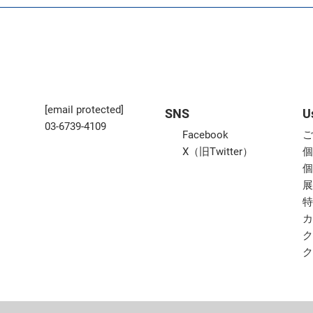
[email protected]
SNS
U
03-6739-4109
Facebook
X（旧Twitter）