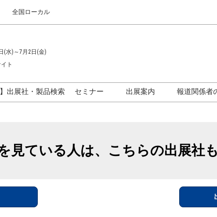
全国ローカル
日(水)～7月2日(金)
サイト
】出展社・製品検索
セミナー
出展案内
報道関係者
セミナープログラム一覧
出展のご案内
ス
出展社による製品・技術セ
出展資料（無料）
ミナー
を見ている人は、こちらの出展社
アカデミックフォーラム
イド
参加ポリ
＞