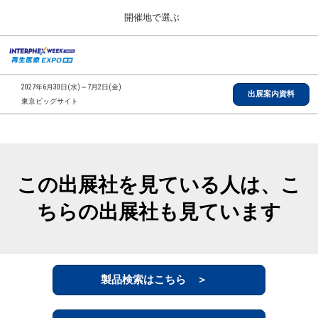
Press
ス
開催地で選ぶ
Escape
キ
to
ッ
close
総合TOP
グ
プ
the
ロ
2026年09月30日
し
ー
menu.
インテックス大阪/INTEX Osaka, Japan
2027年6月30日(水)～7月2日(金)
バ
出展案内資料
て
東京ビッグサイト
ル
進
ナ
【2026年9月】大阪展
ビ
む
2026年09月30日
ゲ
インテックス大阪/INTEX Osaka, Japan
ー
シ
この出展社を見ている人は、こ
ョ
【2027年6月】東京展
ン
2027年06月30日
ちらの出展社も見ています
を
東京ビッグサイト/Tokyo Big Sight
折
り
た
全国ローカル
た
む
製品検索はこちら ＞