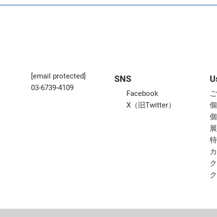
[email protected]
SNS
U
03-6739-4109
Facebook
X（旧Twitter）