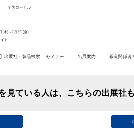
全国ローカル
日(水)～7月2日(金)
サイト
】出展社・製品検索
セミナー
出展案内
報道関係者
セミナープログラム一覧
出展のご案内
ス
出展社による製品・技術セ
出展資料（無料）
ミナー
を見ている人は、こちらの出展社
アカデミックフォーラム
イド
参加ポリ
＞