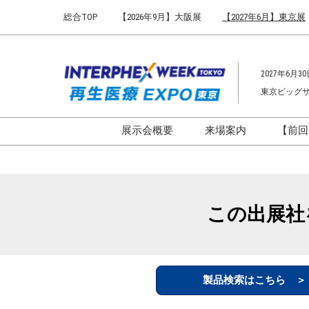
Press
ス
総合TOP
【2026年9月】大阪展
【2027年6月】東京展
Escape
キ
to
ッ
close
プ
the
2027年6月30
し
menu.
東京ビッグ
て
進
む
展示会概要
来場案内
【前回
開催概要
来場案内TOP
インターフェックス ジャパ
会場までのアクセ
ン
来場に関するFAQ
この出展社
インファーマ ジャパン
展示会はじめてガ
バイオ医薬EXPO
展示会・セミナー
ファーマラボEXPO 東京
シー
製品検索はこちら 
ファーマDX EXPO 東京