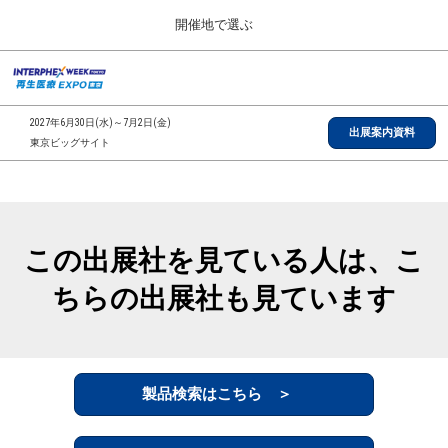
Press
ス
開催地で選ぶ
Escape
キ
to
ッ
close
総合TOP
グ
プ
the
ロ
2026年09月30日
し
ー
menu.
インテックス大阪/INTEX Osaka, Japan
2027年6月30日(水)～7月2日(金)
バ
出展案内資料
て
東京ビッグサイト
ル
進
ナ
【2026年9月】大阪展
ビ
む
2026年09月30日
ゲ
インテックス大阪/INTEX Osaka, Japan
ー
シ
この出展社を見ている人は、こ
ョ
【2027年6月】東京展
ン
2027年06月30日
ちらの出展社も見ています
を
東京ビッグサイト/Tokyo Big Sight
折
り
た
全国ローカル
た
む
製品検索はこちら ＞