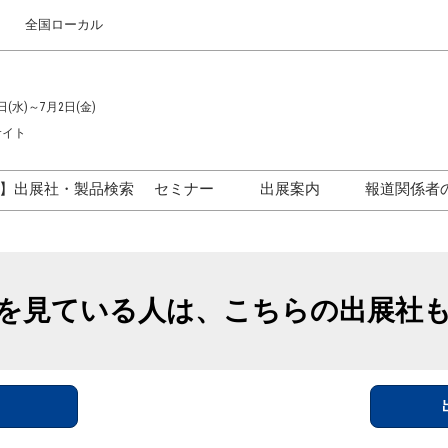
全国ローカル
日(水)～7月2日(金)
サイト
】出展社・製品検索
セミナー
出展案内
報道関係者
セミナープログラム一覧
出展のご案内
ス
出展社による製品・技術セ
出展資料（無料）
ミナー
を見ている人は、こちらの出展社
アカデミックフォーラム
イド
参加ポリ
＞