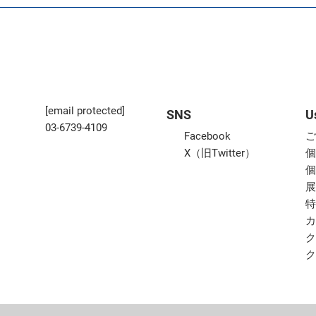
[email protected]
SNS
U
03-6739-4109
Facebook
X（旧Twitter）