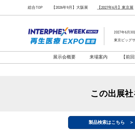
Press
ス
総合TOP
【2026年9月】大阪展
【2027年6月】東京展
Escape
キ
to
ッ
close
プ
the
2027年6月30
し
menu.
東京ビッグ
て
進
む
展示会概要
来場案内
【前回
開催概要
来場案内TOP
インターフェックス ジャパ
会場までのアクセ
ン
来場に関するFAQ
この出展社
インファーマ ジャパン
展示会はじめてガ
バイオ医薬EXPO
展示会・セミナー
ファーマラボEXPO 東京
シー
製品検索はこちら 
ファーマDX EXPO 東京