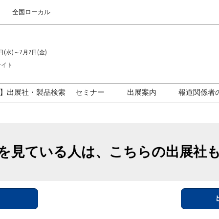
全国ローカル
日(水)～7月2日(金)
サイト
】出展社・製品検索
セミナー
出展案内
報道関係者
セミナープログラム一覧
出展のご案内
ス
出展社による製品・技術セ
出展資料（無料）
ミナー
を見ている人は、こちらの出展社
アカデミックフォーラム
イド
参加ポリ
＞