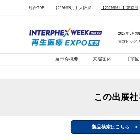
Press
ス
総合TOP
【2026年9月】大阪展
【2027年6月】東京展
Escape
キ
to
ッ
close
プ
the
2027年6月30
し
menu.
東京ビッグ
て
進
む
展示会概要
来場案内
【前回
開催概要
来場案内TOP
インターフェックス ジャパ
会場までのアクセ
ン
来場に関するFAQ
この出展社
インファーマ ジャパン
展示会はじめてガ
バイオ医薬EXPO
展示会・セミナー
ファーマラボEXPO 東京
シー
製品検索はこちら 
ファーマDX EXPO 東京