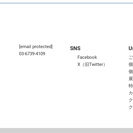
[email protected]
SNS
U
03-6739-4109
Facebook
X（旧Twitter）