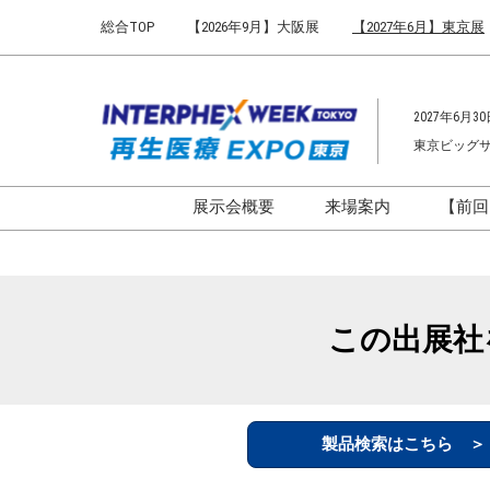
Press
ス
総合TOP
【2026年9月】大阪展
【2027年6月】東京展
Escape
キ
to
ッ
close
プ
the
2027年6月30
し
menu.
東京ビッグ
て
進
む
展示会概要
来場案内
【前回
開催概要
来場案内TOP
インターフェックス ジャパ
会場までのアクセ
ン
来場に関するFAQ
この出展社
インファーマ ジャパン
展示会はじめてガ
バイオ医薬EXPO
展示会・セミナー
ファーマラボEXPO 東京
シー
製品検索はこちら 
ファーマDX EXPO 東京