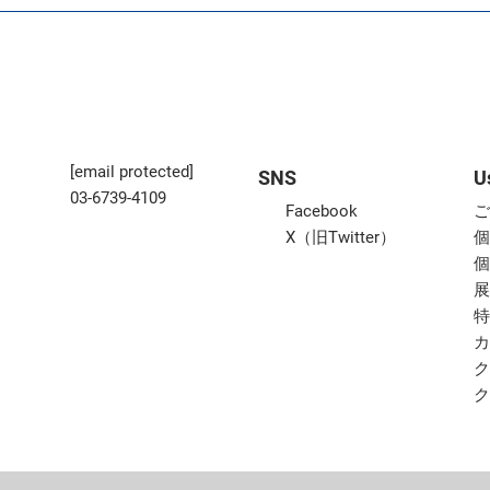
[email protected]
SNS
U
03-6739-4109
Facebook
X（旧Twitter）