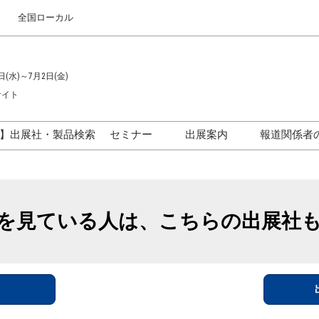
全国ローカル
日(水)～7月2日(金)
サイト
】出展社・製品検索
セミナー
出展案内
報道関係者
セミナープログラム一覧
出展のご案内
ス
出展社による製品・技術セ
出展資料（無料）
ミナー
を見ている人は、こちらの出展社
アカデミックフォーラム
イド
参加ポリ
＞