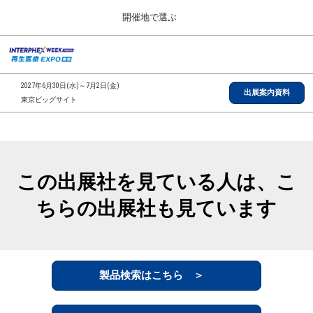
Press
ス
開催地で選ぶ
Escape
キ
to
ッ
close
総合TOP
グ
プ
the
ロ
2026年09月30日
し
ー
menu.
インテックス大阪/INTEX Osaka, Japan
2027年6月30日(水)～7月2日(金)
バ
出展案内資料
て
東京ビッグサイト
ル
進
ナ
【2026年9月】大阪展
ビ
む
2026年09月30日
ゲ
インテックス大阪/INTEX Osaka, Japan
ー
シ
この出展社を見ている人は、こ
ョ
【2027年6月】東京展
ン
2027年06月30日
ちらの出展社も見ています
を
東京ビッグサイト/Tokyo Big Sight
折
り
た
全国ローカル
た
む
製品検索はこちら ＞