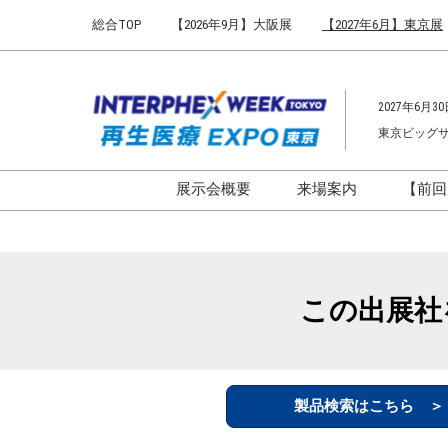
Press
ス
総合TOP
【2026年9月】大阪展
【2027年6月】東京展
Escape
キ
to
ッ
close
プ
the
2027年6月30
し
menu.
東京ビッグ
て
進
む
展示会概要
来場案内
【前回
開催概要
来場案内TOP
インターフェックス ジャパ
会場までのアクセ
ン
来場に関するFAQ
この出展社
インファーマ ジャパン
展示会はじめてガ
バイオ医薬EXPO
展示会・セミナー
ファーマラボEXPO 東京
シー
製品検索はこちら 
ファーマDX EXPO 東京