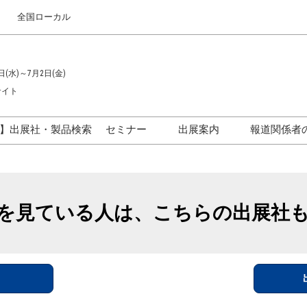
全国ローカル
日(水)～7月2日(金)
サイト
】出展社・製品検索
セミナー
出展案内
報道関係者
セミナープログラム一覧
出展のご案内
ス
出展社による製品・技術セ
出展資料（無料）
ミナー
を見ている人は、こちらの出展社
アカデミックフォーラム
イド
参加ポリ
＞