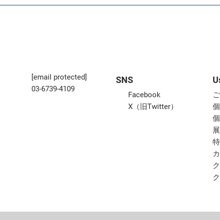
[email protected]
SNS
U
03-6739-4109
Facebook
X（旧Twitter）