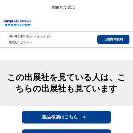
Press
ス
開催地で選ぶ
Escape
キ
to
ッ
close
総合TOP
グ
プ
the
ロ
2026年09月30日
し
ー
menu.
インテックス大阪/INTEX Osaka, Japan
2027年6月30日(水)～7月2日(金)
バ
出展案内資料
て
東京ビッグサイト
ル
進
ナ
【2026年9月】大阪展
ビ
む
2026年09月30日
ゲ
インテックス大阪/INTEX Osaka, Japan
ー
シ
この出展社を見ている人は、こ
ョ
【2027年6月】東京展
ン
2027年06月30日
ちらの出展社も見ています
を
東京ビッグサイト/Tokyo Big Sight
折
り
た
全国ローカル
た
む
製品検索はこちら ＞