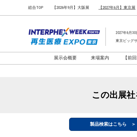
Press
ス
総合TOP
【2026年9月】大阪展
【2027年6月】東京展
Escape
キ
to
ッ
close
プ
the
2027年6月30
し
menu.
東京ビッグ
て
進
む
展示会概要
来場案内
【前回
開催概要
来場案内TOP
インターフェックス ジャパ
会場までのアクセ
ン
来場に関するFAQ
この出展社
インファーマ ジャパン
展示会はじめてガ
バイオ医薬EXPO
展示会・セミナー
ファーマラボEXPO 東京
シー
製品検索はこちら 
ファーマDX EXPO 東京