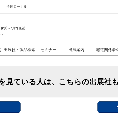
全国ローカル
日(水)～7月2日(金)
サイト
】出展社・製品検索
セミナー
出展案内
報道関係者
セミナープログラム一覧
出展のご案内
ス
出展社による製品・技術セ
出展資料（無料）
ミナー
を見ている人は、こちらの出展社
アカデミックフォーラム
イド
参加ポリ
＞