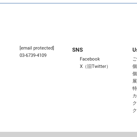
[email protected]
SNS
U
03-6739-4109
Facebook
X（旧Twitter）